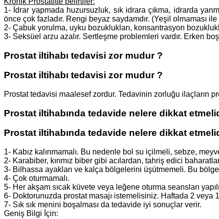
Kronik Prostatitte belirtiler:
1- İdrar yapmada huzursuzluk, sık idrara çıkma, idrarda yanma,
önce çok fazladır. Rengi beyaz saydamdır. (Yeşil olmaması ile 
2- Çabuk yorulma, uyku bozuklukları, konsantrasyon bozuklukları
3- Seksüel arzu azalır. Sertleşme problemleri vardır. Erken bo
Prostat iltihabı tedavisi zor mudur ?
Prostat iltihabı tedavisi zor mudur ?
Prostat tedavisi maalesef zordur. Tedavinin zorluğu ilaçların p
Prostat iltihabında tedavide nelere dikkat etmelid
Prostat iltihabında tedavide nelere dikkat etmelid
1- Kabız kalınmamalı. Bu nedenle bol su içilmeli, sebze, meyve v
2- Karabiber, kırımız biber gibi acılardan, tahriş edici baharatl
3- Bilhassa ayakları ve kalça bölgelerini üşütmemeli. Bu bölgel
4- Çok oturmamalı.
5- Her akşam sıcak küvete veya leğene oturma seansları yapıl
6- Doktorunuzda prostat masajı istemelisiniz. Haftada 2 veya 1 m
7- Sık sık menini boşalması da tedavide iyi sonuçlar verir.
Geniş Bilgi İçin: