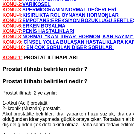
KONU-2:
VARİKOSEL
KONU-3:
SPERMİOGRAMIN NORMAL DEĞERLERİ
KONU-4:
KISIRLIKTA ROL OYNAYAN HORMONLAR
KONU-5:
EMPOTANS:EREKSİYON BOZUKLUĞU SERTLE
KONU-6:
ERKEN BOŞALMA
KONU-7:
PENİS HASTALIKLARI
KONU-8:
NORMAL “KAN, İDRAR, HORMON, KAN SAYIMI
KONU-9:
CİNSEL YOLLA BULAŞAN HASTALIKLARA KAR
KONU-10:
EN ÇOK SORULAN DİĞER SORULAR
KONU-1:
PROSTAT İLTİHAPLARI
Prostat iltihabı belirtileri nedir ?
Prostat iltihabı belirtileri nedir ?
Prostat iltihabı 2 ye ayrılır:
1- Akut (Acil) prostatit
2- kronik (Müzmin) prostatit.
Akut prostatitte belirtiler: İdrar yaparken huzursuzluk, İdrard
olduğundan idrar yapmada güçlük ortaya çıkar. Torbaların alt k
dış deliğinden çok defa akıntı olmaz. Daha sonra tedavi edilm