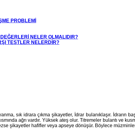
ŞME PROBLEMİ
” DEĞERLERİ NELER OLMALIDIR?
ŞI TESTLER NELERDİR?
a yanma, sık idrara çıkma şikayetler, İdrar bulanıklaşır. İdrarın
ısmında ağrı vardır. Yüksek ateş olur. Titremeler bulantı ve kusm
ezse şikayetler hafifler veya apseye dönüşür. Böylece müzminleş