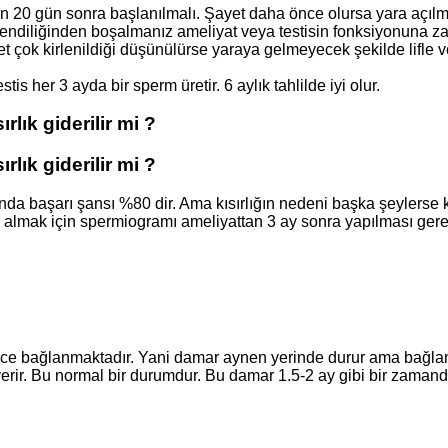
n 20 gün sonra başlanılmalı. Şayet daha önce olursa yara açılmas
ndiliğinden boşalmanız ameliyat veya testisin fonksiyonuna zarar
t çok kirlenildiği düşünülürse yaraya gelmeyecek şekilde lifle ve
s her 3 ayda bir sperm üretir. 6 aylık tahlilde iyi olur.
lık giderilir mi ?
lık giderilir mi ?
arında başarı şansı %80 dir. Ama kısırlığın nedeni başka şeylerse
gi almak için spermiogramı ameliyattan 3 ay sonra yapılması gere
ece bağlanmaktadır. Yani damar aynen yerinde durur ama bağland
verir. Bu normal bir durumdur. Bu damar 1.5-2 ay gibi bir zamanda 