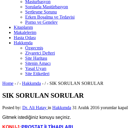
Masturbasyon
Sorularla Mastürbasyon
Sertleşme Sorunu
Erken Boşalma ve Tedavisi
Porno ve Genelev
Kitaplarım
Makalelerim
Hasta Odası
Hakkımda
Özgeçmiş
Ziyaretçi Defteri
Site Haritası
Sitenin Amacı
Yasal Uyarı
Site Etiketleri
Home
- / -
Hakkımda
- / -
SIK SORULAN SORULAR
SIK SORULAN SORULAR
SIK
Posted by:
Dr. Ali Hatay
in
Hakkımda
31 Aralık 2016
yorumlar kapal
SORULAN
Gitmek istediğiniz konuyu seçiniz.
SORULAR
için
KONU-1:
PROSTAT İLTİHAPLARI