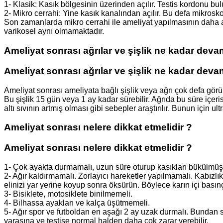
1- Klasik: Kasık bölgesinin üzerinden açılır. Testis kordonu bu
2- Mikro cerrahi: Yine kasık kanalından açılır. Bu defa mikrosk
Son zamanlarda mikro cerrahi ile ameliyat yapılmasının daha a
varikosel aynı olmamaktadır.
Ameliyat sonrası ağrılar ve şişlik ne kadar deva
Ameliyat sonrası ağrılar ve şişlik ne kadar deva
Ameliyat sonrası ameliyata bağlı şişlik veya ağrı çok defa gör
Bu şişlik 15 gün veya 1 ay kadar sürebilir. Ağrıda bu süre içeris
altı sıvının artmış olması gibi sebepler araştırılır. Bunun için u
Ameliyat sonrası nelere dikkat etmelidir ?
Ameliyat sonrası nelere dikkat etmelidir ?
1- Çok ayakta durmamalı, uzun süre oturup kasıkları bükülmüş
2- Ağır kaldırmamalı. Zorlayıcı hareketler yapılmamalı. Kabızl
elinizi yar yerine koyup sonra öksürün. Böylece karın içi basın
3- Bisiklete, motosiklete binilmemeli.
4- Bilhassa ayakları ve kalça üşütmemeli.
5- Ağır spor ve futboldan en aşağı 2 ay uzak durmalı. Bundan 
yarasına ve testise normal halden daha çok zarar verebilir.