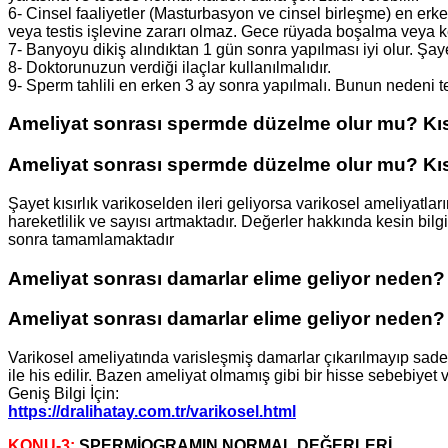
6- Cinsel faaliyetler (Masturbasyon ve cinsel birleşme) en erke
veya testis işlevine zararı olmaz. Gece rüyada boşalma veya ke
7- Banyoyu dikiş alındıktan 1 gün sonra yapılması iyi olur. Şaye
8- Doktorunuzun verdiği ilaçlar kullanılmalıdır.
9- Sperm tahlili en erken 3 ay sonra yapılmalı. Bunun nedeni testi
Ameliyat sonrası spermde düzelme olur mu? Kısır
Ameliyat sonrası spermde düzelme olur mu? Kısır
Şayet kısırlık varikoselden ileri geliyorsa varikosel ameliyatl
hareketlilik ve sayısı artmaktadır. Değerler hakkında kesin bil
sonra tamamlamaktadır
Ameliyat sonrası damarlar elime geliyor neden?
Ameliyat sonrası damarlar elime geliyor neden?
Varikosel ameliyatında varisleşmiş damarlar çıkarılmayıp sad
ile his edilir. Bazen ameliyat olmamış gibi bir hisse sebebiyet 
Geniş Bilgi İçin:
https://dralihatay.com.tr/varikosel.html
KONU-3:
SPERMİOGRAMIN NORMAL DEĞERLERİ