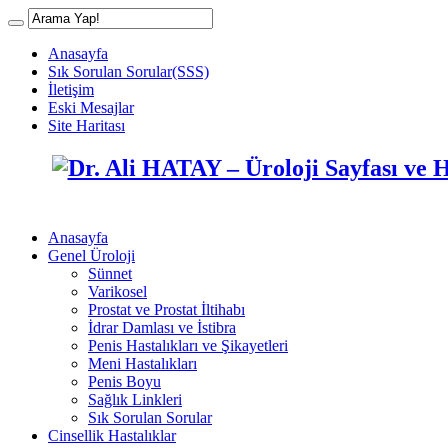
Anasayfa
Sık Sorulan Sorular(SSS)
İletişim
Eski Mesajlar
Site Haritası
Anasayfa
Genel Üroloji
Sünnet
Varikosel
Prostat ve Prostat İltihabı
İdrar Damlası ve İstibra
Penis Hastalıkları ve Şikayetleri
Meni Hastalıkları
Penis Boyu
Sağlık Linkleri
Sık Sorulan Sorular
Cinsellik Hastalıklar