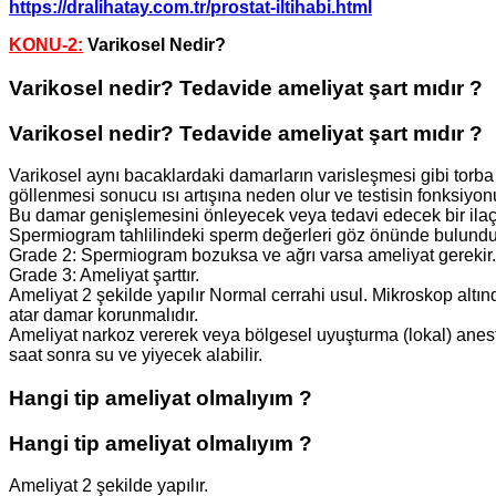
https://dralihatay.com.tr/prostat-iltihabi.html
KONU-2:
Varikosel Nedir?
Varikosel nedir? Tedavide ameliyat şart mıdır ?
Varikosel nedir? Tedavide ameliyat şart mıdır ?
Varikosel aynı bacaklardaki damarların varisleşmesi gibi torb
göllenmesi sonucu ısı artışına neden olur ve testisin fonksiyon
Bu damar genişlemesini önleyecek veya tedavi edecek bir ilaç y
Spermiogram tahlilindeki sperm değerleri göz önünde bulundu
Grade 2: Spermiogram bozuksa ve ağrı varsa ameliyat gerekir.
Grade 3: Ameliyat şarttır.
Ameliyat 2 şekilde yapılır Normal cerrahi usul. Mikroskop altın
atar damar korunmalıdır.
Ameliyat narkoz vererek veya bölgesel uyuşturma (lokal) anestez
saat sonra su ve yiyecek alabilir.
Hangi tip ameliyat olmalıyım ?
Hangi tip ameliyat olmalıyım ?
Ameliyat 2 şekilde yapılır.