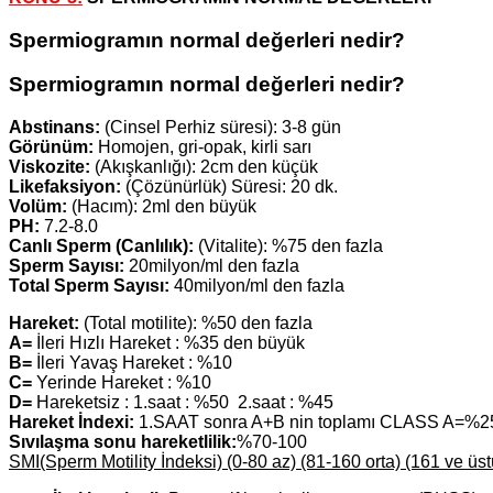
Spermiogramın normal değerleri nedir?
Spermiogramın normal değerleri nedir?
Abstinans:
(Cinsel Perhiz süresi): 3-8 gün
Görünüm:
Homojen, gri-opak, kirli sarı
Viskozite:
(Akışkanlığı): 2cm den küçük
Likefaksiyon:
(Çözünürlük) Süresi: 20 dk.
Volüm:
(Hacım): 2ml den büyük
PH:
7.2-8.0
Canlı Sperm (Canlılık):
(Vitalite): %75 den fazla
Sperm Sayısı:
20milyon/ml den fazla
Total Sperm Sayısı:
40milyon/ml den fazla
Hareket:
(Total motilite): %50 den fazla
A=
İleri Hızlı Hareket : %35 den büyük
B=
İleri Yavaş Hareket : %10
C=
Yerinde Hareket : %10
D=
Hareketsiz : 1.saat : %50 2.saat : %45
Hareket İndexi:
1.SAAT sonra A+B nin toplamı CLASS A=%
Sıvılaşma sonu hareketlilik:
%70-100
SMI(Sperm Motility İndeksi) (0-80 az) (81-160 orta) (161 ve üstü