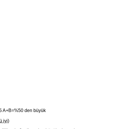
25 A+B=%50 den büyük
 iyi)