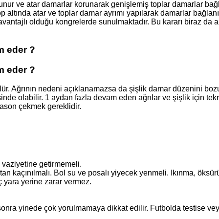
lunur ve atar damarlar korunarak genişlemiş toplar damarlar bağl
op altında atar ve toplar damar ayrımı yapılarak damarlar bağlanı
vantajlı olduğu kongrelerde sunulmaktadır. Bu kararı biraz da a
m eder ?
m eder ?
ülür. Ağrının nedeni açıklanamazsa da şişlik damar düzenini bozu
inde olabilir. 1 aydan fazla devam eden ağrılar ve şişlik için tekr
ltrason çekmek gereklidir.
 vaziyetine getirmemeli.
ıktan kaçınılmalı. Bol su ve posalı yiyecek yenmeli. Ikınma, öks
ç yara yerine zarar vermez.
sonra yinede çok yorulmamaya dikkat edilir. Futbolda testise ve