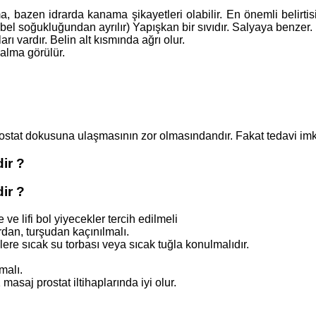
 bazen idrarda kanama şikayetleri olabilir. En önemli belirtisi i
bel soğukluğundan ayrılır) Yapışkan bir sıvıdır. Salyaya benzer.
 vardır. Belin alt kısmında ağrı olur.
şalma görülür.
rostat dokusuna ulaşmasının zor olmasındandır. Fakat tedavi imka
ir ?
ir ?
e lifi bol yiyecekler tercih edilmeli
ardan, turşudan kaçınılmalı.
ere sıcak su torbası veya sıcak tuğla konulmalıdır.
malı.
asaj prostat iltihaplarında iyi olur.